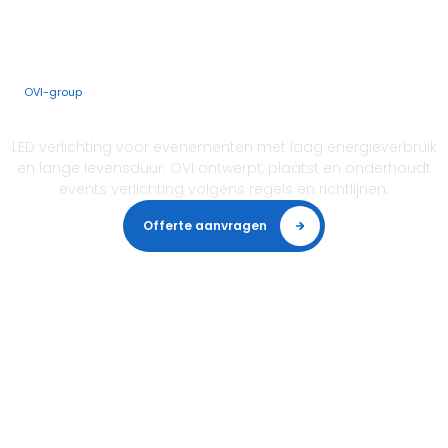
LED terreinverlichting
OVI-group
Events LED verlichting
LED verlichting voor evenementen met laag energieverbruik
en lange levensduur. OVI ontwerpt, plaatst en onderhoudt
events verlichting volgens regels en richtlijnen.
Offerte aanvragen