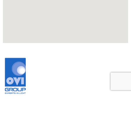
Wat we
Projecten
Contact
doen
Downloads
Offerte
+053 478 0595
Sportveldverlichting
aanvragen
Blogs