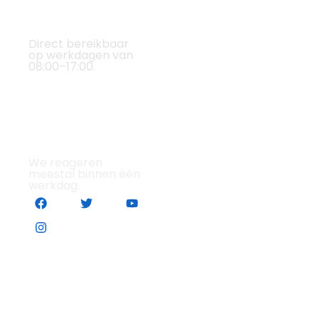
doen
Downloads
Offerte
+053 478 0595
Sportveldverlichting
aanvragen
Blogs
Direct bereikbaar
Terreinverlichting
Service
op werkdagen van
Vacatures
08:00–17:00.
aanvraag
Onderhoud
verlichting
Plaatsing
info@ovi-
lichtmasten
enschede.nl
We reageren
meestal binnen één
werkdag.
© 2025 OVI. Alle Rechten Voorbehouden