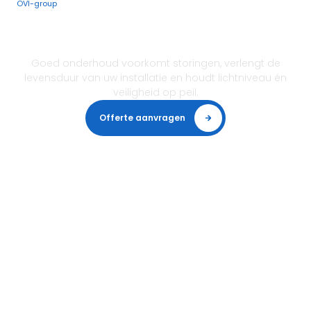
Specialist in onderhoud van lichtinstallaties
OVI-group
Onderhoud van sport- en
terreinverlichting
Goed onderhoud voorkomt storingen, verlengt de
levensduur van uw installatie en houdt lichtniveau én
veiligheid op peil.
Offerte aanvragen