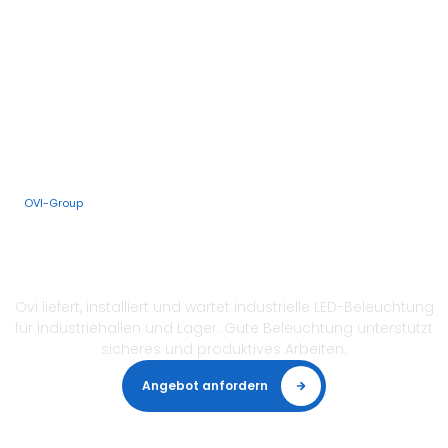
LED-Offroad-Beleuchtung
OVI-Group
Industrielle LED-
Beleuchtung
Ovi liefert, installiert und wartet industrielle LED-Beleuchtung
für Industriehallen und Lager. Gute Beleuchtung unterstützt
sicheres und produktives Arbeiten.
Angebot anfordern