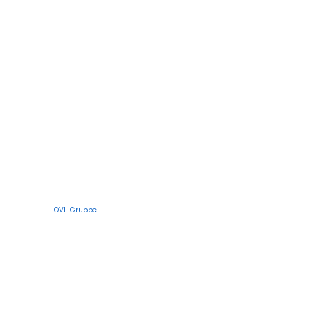
OVI-Gruppe
Spezialist für Sport- und Geländebeleuchtung
Projekte, die einen
Unterschied in Sport und
Bodenbeleuchtung
bewirken