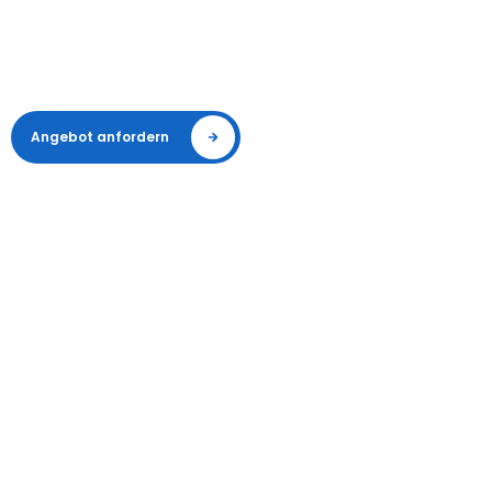
Ovi-Enschede realisiert komplette LED-Lichtinstallationen für
Sportplätze, Industriestandorte und öffentliche Räume in
den Niederlanden, Belgien und Deutschland. Sehen Sie sich
eine Auswahl unserer Projekte an.
Angebot anfordern